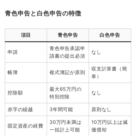
青色申告と白色申告の特徴
項目
青色申告
白色申告
青色申告承認申
申請
なし
請書の提出必須
収支計算書（簡
帳簿
複式簿記が原則
単）
最大65万円の
控除額
なし
特別控除
赤字の繰越
3年間可能
原則なし
30万円未満は
10万円以上は減
固定資産の経費
一括計上可能
価償却